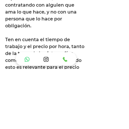
contratando con alguien que 
ama lo que hace, y no con una 
persona que lo hace por 
obligación. 
Ten en cuenta el tiempo de 
trabajo y el precio por hora, tanto 
de la toma de las fotografías, 
como el tiempo de edición, todo 
esto es relevante para el precio 
final.
Pregunta como es su forma de 
trabajar, donde estará ubicado su 
equipo, si interactua con los 
novios o los invitados, si hará 
tipos diferentes tipos de 
fotografía en diferentes 