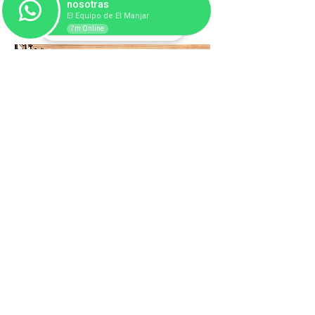
nosotras
Contactar
El Equipo de El Manjar
I'm Online
Pirata
¿Quieres dar una fiesta diferente?
Superhéroes, princesas, piratas… Las posibilidades son
infinitas a la hora de realizar una fiesta temática tanto
para adultos como para los más pequeños y en El
Manjar de Talamanca lo hacemos posible.
¡Cuéntanos tu idea y nosotros nos encargaremos del
resto!
Contactar