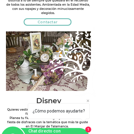
distinta a lo de siempre que quedará en el recuerdo
de todos los asistentes. Ambientada en la Edad Media,
con sus ropajes y decoración minuciosamente
elegidos.
Contactar
Disney
Quieres vestirte como tu héroe de la niñez? O irte de
¿Cómo podemos ayudarte?
fiesta con un traje gracioso?
Planea tu fiesta con tus amigos y disfruta de una
fiesta de disfraces con la temática que más te guste
en El Manjar de Talamanca.
1
Cuéntanos como te gustaría!
Chat directo con