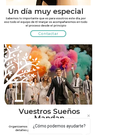
Un día muy especial
Sabemos lo importante que es para vosotros este día, por
eso todo el equipo de El Manjar os acompañaremos en todo
el proceso desde el principio
Contactar
Vuestros Sueños
Mandan
¿Cómo podemos ayudarte?
Organizamos el día de vuestra boda cuidando TODOS los
detalles para que sea tal y como habéis soñado.